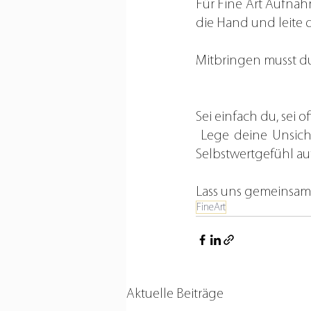
Für Fine Art Aufna
die Hand und leite 
Mitbringen musst du
Sei einfach du, sei 
 Lege deine Unsicherheit mit meiner Hilfe etwas ab und hebe mit dem Shooting dein 
Selbstwertgefühl au
Lass uns gemeinsam 
FineArt
Aktuelle Beiträge