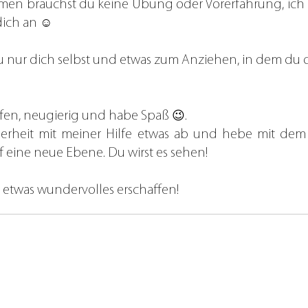
hmen brauchst du keine Übung oder Vorerfahrung, ich
dich an ☺️
 nur dich selbst und etwas zum Anziehen, in dem du dic
offen, neugierig und habe Spaß 😉.
f eine neue Ebene. Du wirst es sehen!
etwas wundervolles erschaffen!