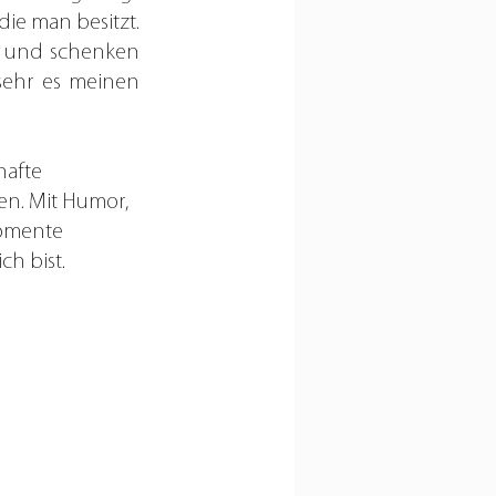
e man besitzt. 
h und schenken 
ehr es meinen 
hafte 
en. Mit Humor, 
Momente 
ch bist. 