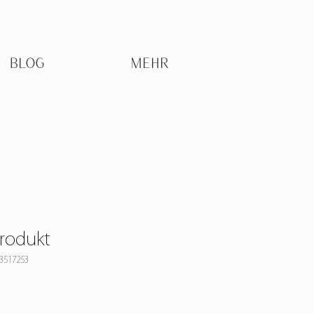
BLOG
MEHR
Produkt
23517253